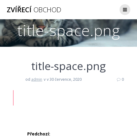
Přeskočit
ZVÍŘECÍ
OBCHOD
na
obsah
title-space.png
title-space.png
od
admin
v
v 30 července, 2020
0
Navigace
Předchozí: