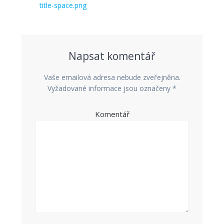
pro
Předchozí
title-space.png
příspěvek:
příspěvek
Napsat komentář
Vaše emailová adresa nebude zveřejněna.
Vyžadované informace jsou označeny
*
Komentář