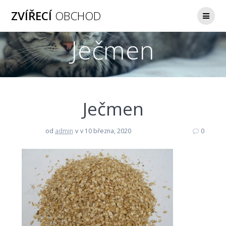
Přeskočit
ZVÍŘECÍ
OBCHOD
na
obsah
Ječmen
Ječmen
od
admin
v
v 10 března, 2020
0