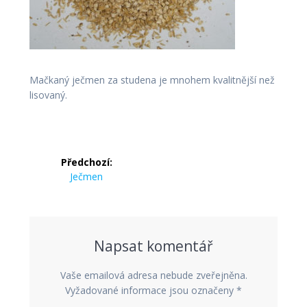
Mačkaný ječmen za studena je mnohem kvalitnější než
lisovaný.
Navigace
Předchozí:
pro
Předchozí
Ječmen
příspěvek:
příspěvek
Napsat komentář
Vaše emailová adresa nebude zveřejněna.
Vyžadované informace jsou označeny
*